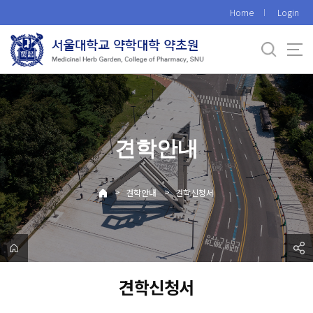
바
Home
Login
로
가
기
메
뉴
견학안내
>
>
견학안내
견학신청서
견학신청서