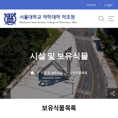
바
Home
Login
로
가
기
메
뉴
시설 및 보유식물
>
>
시설 및 보유식물
보유식물목록
보유식물목록